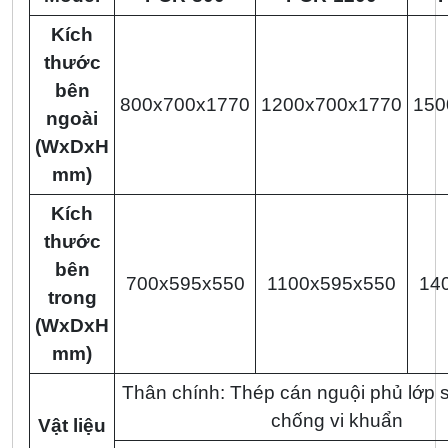
Kích
thước
bên
800x700x1770
1200x700x1770
150
ngoài
(WxDxH
mm)
Kích
thước
bên
700x595x550
1100x595x550
14
trong
(WxDxH
mm)
Thân chính: Thép cán nguội phủ lớp s
chống vi khuẩn
Vật liệu