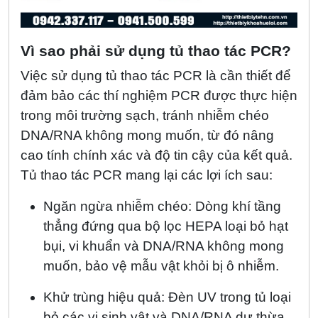
Vì sao phải sử dụng tủ thao tác PCR?
Việc sử dụng tủ thao tác PCR là cần thiết để
đảm bảo các thí nghiệm PCR được thực hiện
trong môi trường sạch, tránh nhiễm chéo
DNA/RNA không mong muốn, từ đó nâng
cao tính chính xác và độ tin cậy của kết quả.
Tủ thao tác PCR mang lại các lợi ích sau:
Ngăn ngừa nhiễm chéo: Dòng khí tầng
thẳng đứng qua bộ lọc HEPA loại bỏ hạt
bụi, vi khuẩn và DNA/RNA không mong
muốn, bảo vệ mẫu vật khỏi bị ô nhiễm.
Khử trùng hiệu quả: Đèn UV trong tủ loại
bỏ các vi sinh vật và DNA/RNA dư thừa,