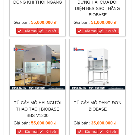
DÒNG KHÍ THỔI NGANG
ĐỨNG HAI CỬA ĐỐI
DIỆN BBS-SSC | HÃNG
BIOBASE
Giá bán:
55,000,000 đ
Giá bán:
51,000,000 đ
Đặt mua
Chi tiết
Đặt mua
Chi tiết
TỦ CẤY MÔ HAI NGƯỜI
TỦ CẤY MÔ DẠNG ĐƠN
THAO TÁC | BIOBASE
BIOBASE
BBS-V1300
Giá bán:
55,000,000 đ
Giá bán:
35,000,000 đ
Đặt mua
Chi tiết
Đặt mua
Chi tiết