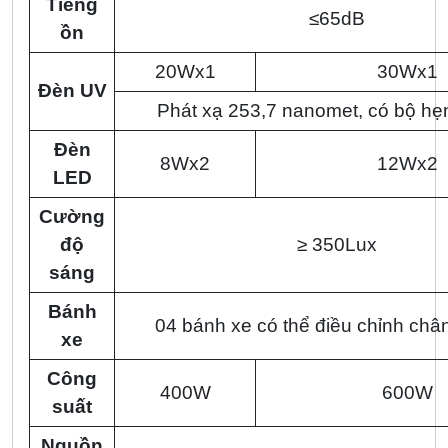
Tiếng
≤65dB
ồn
20Wx1
30Wx1
Đèn UV
Phát xạ 253,7 nanomet, có bộ hẹ
Đèn
8Wx2
12Wx2
LED
Cường
độ
≥ 350Lux
sáng
Bánh
04 bánh xe có thể điều chỉnh châ
xe
Công
400W
600W
suất
Nguồn