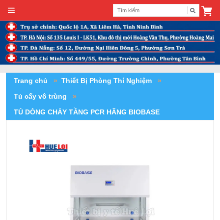
Trang chủ
»
Thiết Bị Phòng Thí Nghiệm
»
Tủ cấy vô trùng
»
TỦ DÒNG CHẢY TẦNG PCR HÃNG BIOBASE