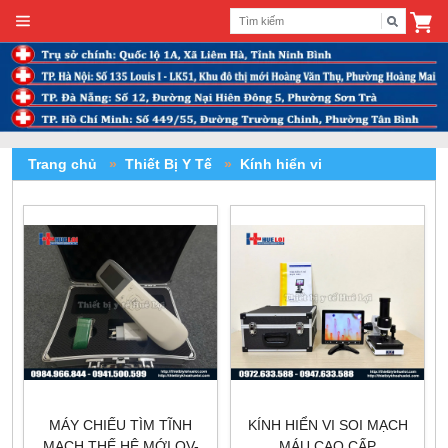
Trang chủ
»
Thiết Bị Y Tế
»
Kính hiển vi
MÁY CHIẾU TÌM TĨNH
KÍNH HIỂN VI SOI MẠCH
MẠCH THẾ HỆ MỚI QV-
MÁU CAO CẤP