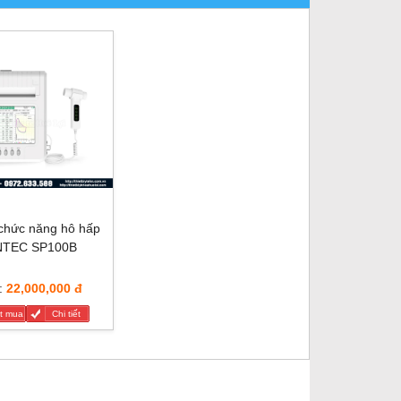
chức năng hô hấp
TEC SP100B
:
22,000,000 đ
t mua
Chi tiết