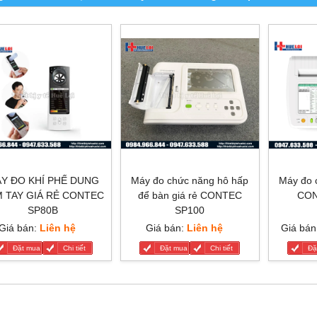
Y ĐO KHÍ PHẾ DUNG
Máy đo chức năng hô hấp
Máy đo 
 TAY GIÁ RẺ CONTEC
để bàn giá rẻ CONTEC
CON
SP80B
SP100
Giá bán:
Liên hệ
Giá bán:
Liên hệ
Giá bán
Đặt mua
Chi tiết
Đặt mua
Chi tiết
Đặ