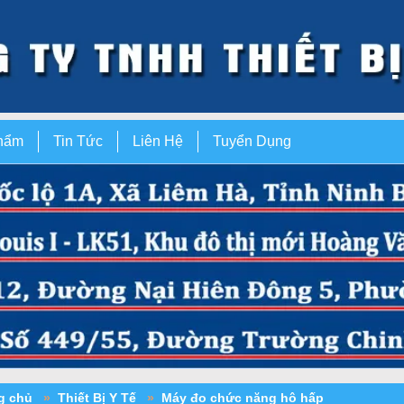
hẩm
Tin Tức
Liên Hệ
Tuyển Dụng
ng chủ
»
Thiết Bị Y Tế
»
Máy đo chức năng hô hấp