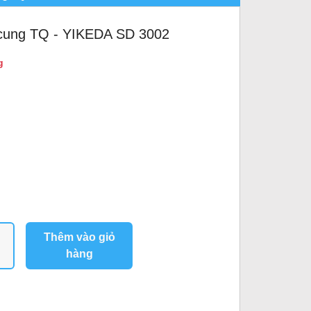
 cung TQ - YIKEDA SD 3002
g
Thêm vào giỏ
hàng