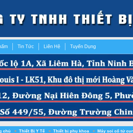
hẩm
Tin Tức
Liên Hệ
Tuyển Dụng
ng chủ
»
Thiết Bị Y Tế
»
Thiết bị phụ khoa
»
Máy soi cổ tử c