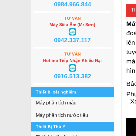
0984.966.844
Th
TƯ VẤN
Má
Máy Siêu Âm (Mr Sơn)
đoá
0942.337.117
lên
tuy
TƯ VẤN
màn
Hotline Tiếp Nhận Khiếu Nại
hìn
0916.513.382
Bả
Thiết bị xét nghiệm
Phụ
- X
Máy phân tích máu
Máy phân tích nước tiểu
Thiết Bị Thú Y