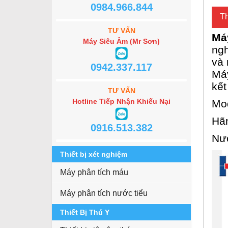
0984.966.844
Th
TƯ VẤN
Má
Máy Siêu Âm (Mr Sơn)
ngh
và 
0942.337.117
Máy
kết
TƯ VẤN
Hotline Tiếp Nhận Khiếu Nại
Mod
Hã
0916.513.382
Nướ
Thiết bị xét nghiệm
Máy phân tích máu
Máy phân tích nước tiểu
Thiết Bị Thú Y