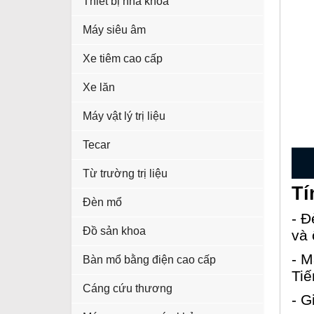
Thiết bị nha khoa
Máy siêu âm
Xe tiêm cao cấp
Xe lăn
Máy vật lý trị liệu
Tecar
Từ trường trị liệu
Tí
Đèn mổ
- Đ
Đồ sản khoa
và 
- M
Bàn mổ bằng điện cao cấp
Tiế
Cáng cứu thương
- G