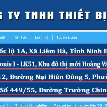
hẩm
Tin Tức
Liên Hệ
Tuyển Dụng
ng chủ
»
Thiết bị xét nghiệm
»
Máy xét nghiệm nước tiểu TQ 