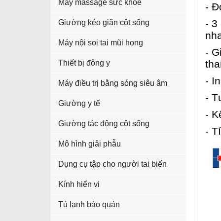
Máy massage sức khỏe
- Đ
- 3
Giường kéo giãn cột sống
nha
Máy nội soi tai mũi họng
- G
th
Thiết bị đông y
- I
Máy điều trị bằng sóng siêu âm
- T
Giường y tế
- K
Giường tác động cột sống
- T
Mô hình giải phẫu
Dụng cụ tập cho người tai biến
Kính hiển vi
Tủ lạnh bảo quản