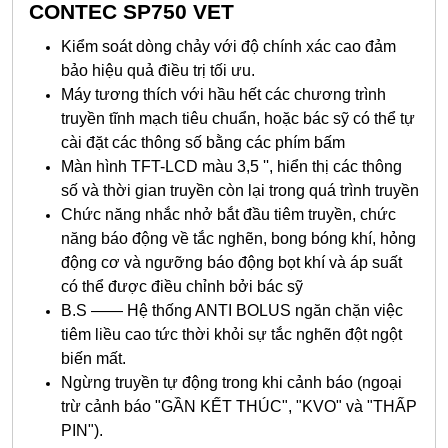
CONTEC SP750 VET
Kiểm soát dòng chảy với độ chính xác cao đảm
bảo hiệu quả điều trị tối ưu.
Máy tương thích với hầu hết các chương trình
truyền tĩnh mạch tiêu chuẩn, hoặc bác sỹ có thể tự
cài đặt các thông số bằng các phím bấm
Màn hình TFT-LCD màu 3,5 '', hiển thị các thông
số và thời gian truyền còn lại trong quá trình truyền
Chức năng nhắc nhở bắt đầu tiêm truyền, chức
năng báo động về tắc nghẽn, bong bóng khí, hỏng
động cơ và ngưỡng báo động bọt khí và áp suất
có thể được điều chỉnh bởi bác sỹ
B.S —— Hệ thống ANTI BOLUS ngăn chặn việc
tiêm liều cao tức thời khỏi sự tắc nghẽn đột ngột
biến mất.
Ngừng truyền tự động trong khi cảnh báo (ngoại
trừ cảnh báo "GẦN KẾT THÚC", "KVO" và "THẤP
PIN").