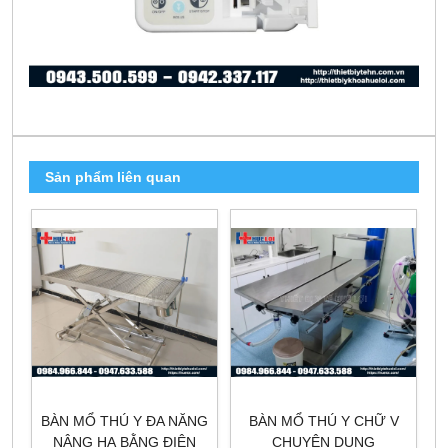
Sản phẩm liên quan
BÀN MỔ THÚ Y ĐA NĂNG
BÀN MỔ THÚ Y CHỮ V
NÂNG HẠ BẰNG ĐIỆN
CHUYÊN DỤNG