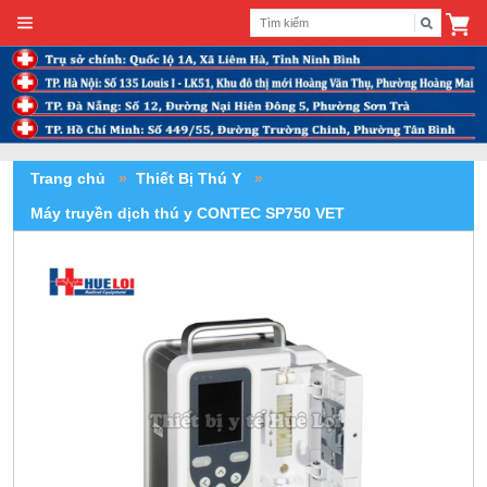
Trang chủ
»
Thiết Bị Thú Y
»
Máy truyền dịch thú y CONTEC SP750 VET