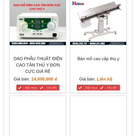
DAO PHẪU THUẬT ĐIỆN
Bàn mổ cao cấp thú y
CAO TẦN THÚ Y ĐƠN
CỰC GIÁ RẺ
Giá bán:
14,000,000 đ
Giá bán:
Liên hệ
Đặt mua
Chi tiết
Đặt mua
Chi tiết