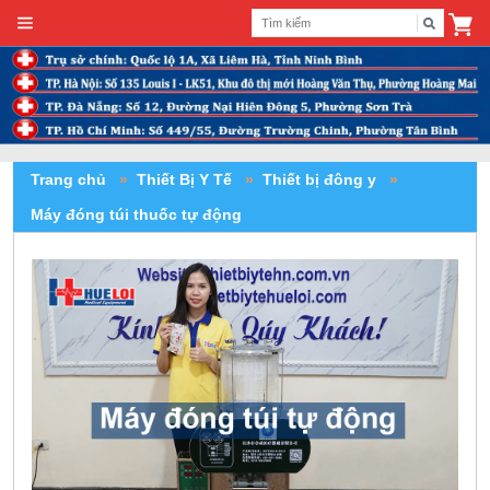
Trang chủ
»
Thiết Bị Y Tế
»
Thiết bị đông y
»
Máy đóng túi thuốc tự động