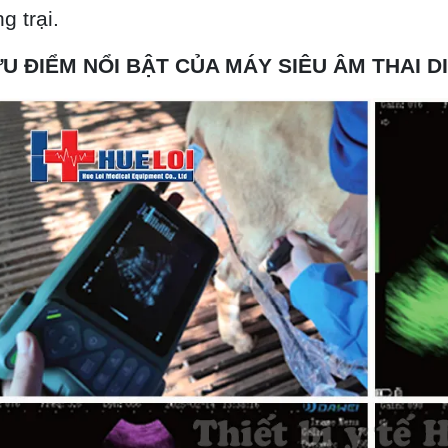
ng trại.
 ƯU ĐIỂM NỔI BẬT CỦA MÁY SIÊU ÂM THAI D