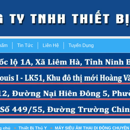
hẩm
Tin Tức
Liên Hệ
Tuyển Dụng
ng chủ
»
Thiết Bị Thú Y
»
MÁY SIÊU ÂM THAI DI ĐỘNG CHUYÊ