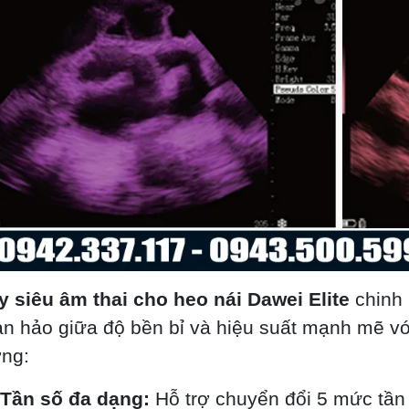
 siêu âm thai cho heo nái Dawei Elite
chinh 
n hảo giữa độ bền bỉ và hiệu suất mạnh mẽ vớ
ng:
Tần số đa dạng:
Hỗ trợ chuyển đổi 5 mức tần số